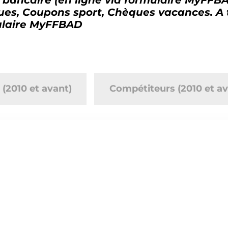
ues,
Coupons sport,
Chèques vacances. A t
ulaire MyFFBAD
s (2010 et avant)
Compétiteurs (2010 et av