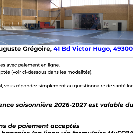
Auguste Grégoire,
41 Bd Victor Hugo, 49300
ées avec paiement en ligne.
tés (voir ci-dessous dans les modalités).
l, vous répondez simplement au questionnaire de santé lors
cence saisonnière 2026-2027 est valable d
s de paiement acceptés
 bancaire (en ligne via formulaire MyFFB