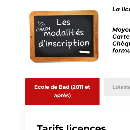
La li
Moyen
Carte
Chèq
form
Ecole de Bad (2011 et
Loisir
après)
Tarifs licences