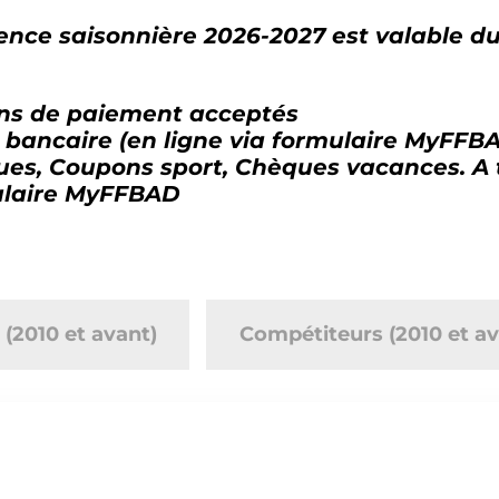
cence saisonnière 2026-2027 est valable d
s de paiement acceptés
 bancaire (en ligne via formulaire MyFFB
ues,
Coupons sport,
Chèques vacances. A t
ulaire MyFFBAD
s (2010 et avant)
Compétiteurs (2010 et av