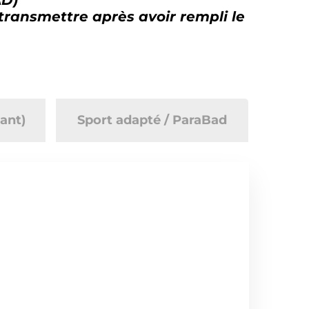
ransmettre après avoir rempli le
ant)
Sport adapté / ParaBad