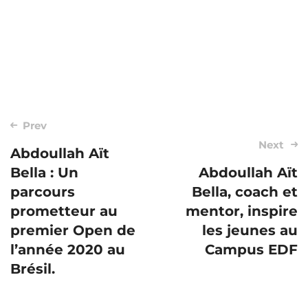
Post
Prev
Next
navigation
Abdoullah Aït
Bella : Un
Abdoullah Aït
parcours
Bella, coach et
prometteur au
mentor, inspire
premier Open de
les jeunes au
l’année 2020 au
Campus EDF
Brésil.