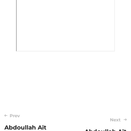
Post
Prev
Next
navigation
Abdoullah Aït