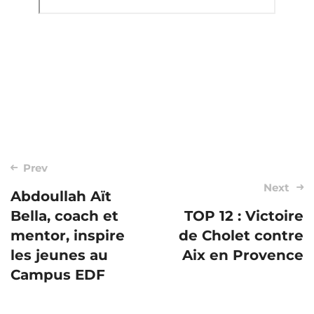
Post
Prev
Next
navigation
Abdoullah Aït
Bella, coach et
TOP 12 : Victoire
mentor, inspire
de Cholet contre
les jeunes au
Aix en Provence
Campus EDF