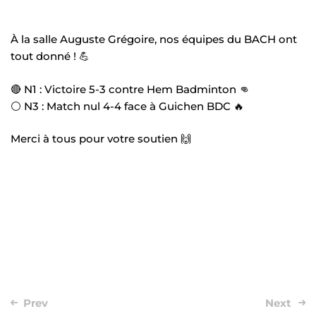
À la salle Auguste Grégoire, nos équipes du BACH ont
tout donné ! 💪
🔴 N1 : Victoire 5-3 contre Hem Badminton 👊
⚪ N3 : Match nul 4-4 face à Guichen BDC 🔥
Merci à tous pour votre soutien 🙌
Post
Prev
Next